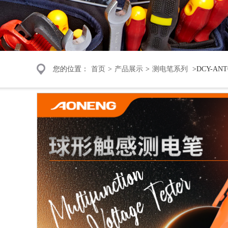
您的位置：
首页
>
产品展示
>
测电笔系列
>DCY-A