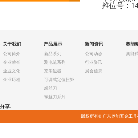
摊位号：14.
· 关于我们
· 产品展示
· 新闻资讯
· 奥能
公司简介
新品系列
公司动态
奥能
企业荣誉
测电笔系列
行业资讯
企业文化
充消磁器
展会信息
企业历程
可调式定值扭矩
螺丝刀
螺丝刀系列
分享:
版权所有
©
广东奥能五金工具有限